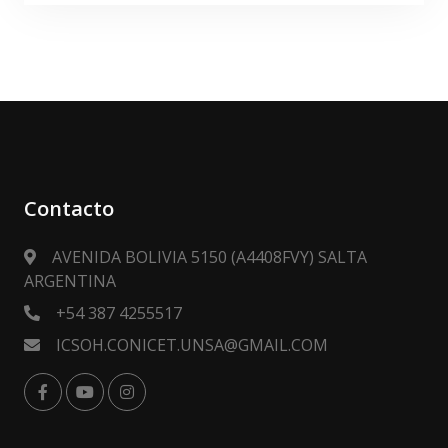
Contacto
AVENIDA BOLIVIA 5150 (A4408FVY) SALTA
ARGENTINA
+54 387 4255517
ICSOH.CONICET.UNSA@GMAIL.COM