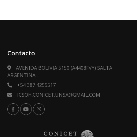
Contacto
AVENIDA BOLIVIA 5150 (A4408FVY) SALTA
ARGENTINA
+54 387 4255517
ICSOH.CONICET.UNSA@GMAIL.COM