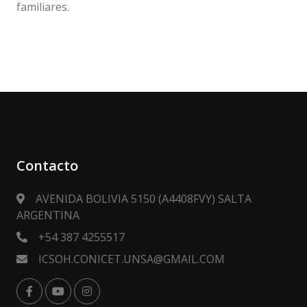
familiares.
Contacto
AVENIDA BOLIVIA 5150 (A4408FVY) SALTA
ARGENTINA
+54 387 4255517
ICSOH.CONICET.UNSA@GMAIL.COM