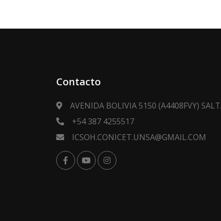
Contacto
AVENIDA BOLIVIA 5150 (A4408FVY) SA
+54 387 4255517
ICSOH.CONICET.UNSA@GMAIL.COM