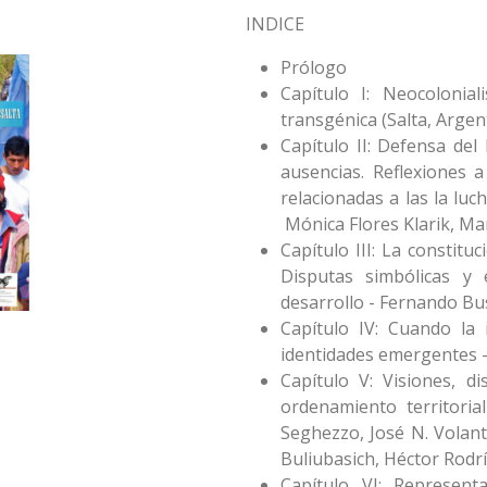
INDICE
Prólogo
Capítulo I: Neocolonia
transgénica (Salta, Arge
Capítulo II: Defensa del 
ausencias. Reflexiones a 
relacionadas a las la luch
Mónica Flores Klarik, M
Capítulo III: La constitu
Disputas simbólicas y 
desarrollo - Fernando B
Capítulo IV: Cuando la 
identidades emergentes -
Capítulo V: Visiones, d
ordenamiento territoria
Seghezzo, José N. Volante
Buliubasich, Héctor Rod
Capítulo VI: Represent