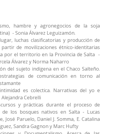
lismo, hambre y agronegocios de la soja
ntina) - Sonia Álvarez Leguizamón.
lugar, luchas clasificatorias y producción de
partir de movilizaciones étnico-identitarias
a por el territorio en la Provincia de Salta -
arcela Álvarez y Norma Naharro
ción del sujeto indígena en el Chaco Salteño.
estrategias de comunicación en torno al
ustamante
intimidad es colectica. Narrativas del yo e
 Alejandra Cebrelli
iscursos y prácticas durante el proceso de
l de los bosques nativos en Salta - Lucas
, José Paruelo, Daniel J. Somma, E. Catalina
ríguez, Sandra Gagnon y Marc Hufty
aciones y Documentalismo. Acerca de las