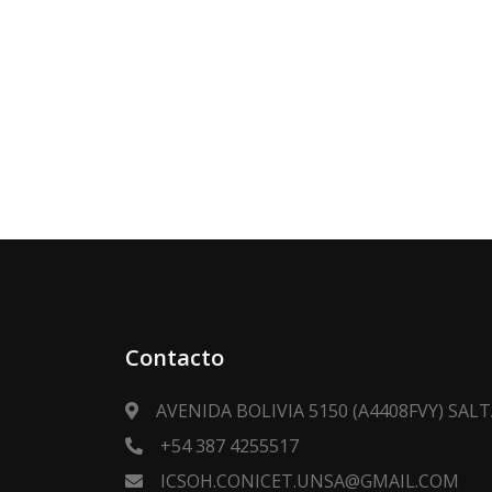
Contacto
AVENIDA BOLIVIA 5150 (A4408FVY) SA
+54 387 4255517
ICSOH.CONICET.UNSA@GMAIL.COM