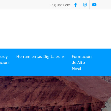
Seguinos en:
os y
Herramientas Digitales
Formación
acion
de Alto
Nivel