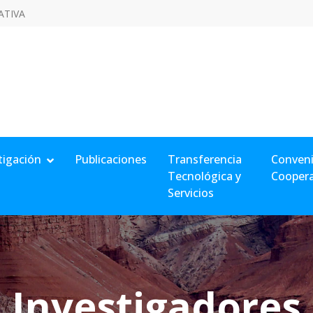
ATIVA
tigación
Publicaciones
Transferencia
Conveni
Tecnológica y
Cooper
Servicios
Investigadores