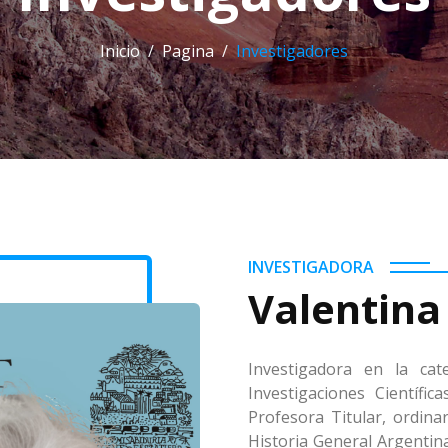
Inicio
Pagina
Investigadores
INVESTIGADORA
Valentina
Investigadora en la cat
Investigaciones Científi
Profesora Titular, ordina
Historia General Argentina